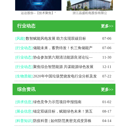
运达股份--【技术聚焦】“
浙江晶盛机电股份有限公
行业动态
更多>>
[风能]
数智赋能风电发展 助力实现双碳目标
07-06
[行业动态]
储能未来，蓄势待发！长三角储能产
07-06
[行业动态]
协会参加第六期清洁能源良渚论坛—
11-30
[行业动态]
聚焦综合智慧能源 共谋能源绿色发展
12-11
[生物质能]
2020年中国垃圾焚烧发电行业分析及发
07-22
综合资讯
更多>>
[供求信息]
绿色竞争力示范项目申报指南
01-02
[展会信息]
锚定双碳目标，赋能绿色未来！第五
08-17
[科普知识]
防疫科普 | 如何防范奥密克戎变异株
04-14